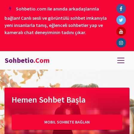
Sohbetio.com ile anında arkadaşlarınla
bağlan! Canlı sesli ve görüntülü sohbet imkanıyla
yeni insanlarla tanış, eğlenceli sohbetler yap ve
kameralı chat deneyiminin tadını çıkar.
Sohbetio
.Com
Hemen Sohbet Başla
MOBIL SOHBETE BAĞLAN