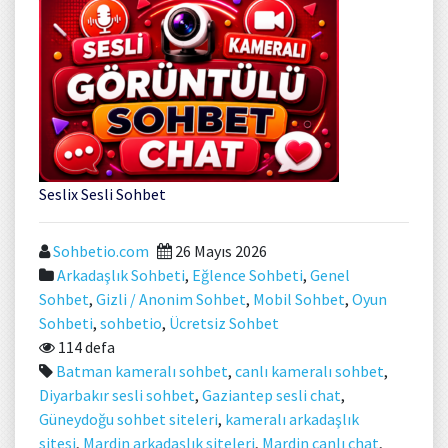
Seslix Sesli Sohbet
Sohbetio.com
26 Mayıs 2026
Arkadaşlık Sohbeti
,
Eğlence Sohbeti
,
Genel
Sohbet
,
Gizli / Anonim Sohbet
,
Mobil Sohbet
,
Oyun
Sohbeti
,
sohbetio
,
Ücretsiz Sohbet
114 defa
Batman kameralı sohbet
,
canlı kameralı sohbet
,
Diyarbakır sesli sohbet
,
Gaziantep sesli chat
,
Güneydoğu sohbet siteleri
,
kameralı arkadaşlık
sitesi
,
Mardin arkadaşlık siteleri
,
Mardin canlı chat
,